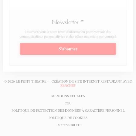
Newsletter
*
Inscrivez-vous à notre lettre d'information pour recevoir des
communications personnalisées et des offres marketing par courriel.
S'abonner
© 2026 LE PETIT THEATRE — CRÉATION DE SITE INTERNET RESTAURANT AVEC
((OUVRE UNE NOUVELLE FENÊTRE))
ZENCHEF
((OUVRE UNE NOUVELLE FENÊT
MENTIONS LÉGALES
((OUVRE UNE NOUVELLE FENÊTRE))
CGU
((OUV
POLITIQUE DE PROTECTION DES DONNÉES À CARACTÈRE PERSONNEL
((OUVRE UNE NOUVELLE FEN
POLITIQUE DE COOKIES
((OUVRE UNE NOUVELLE FENÊTR
ACCESSIBILITE