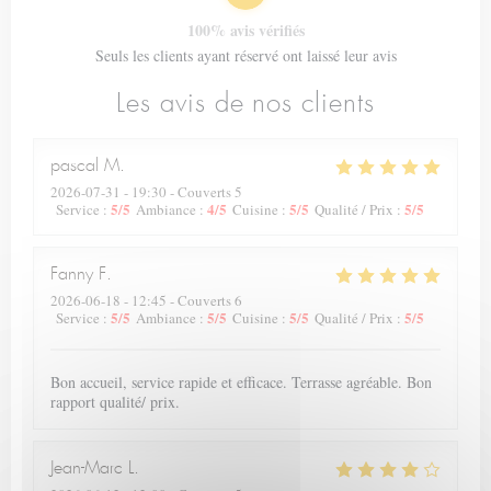
100% avis vérifiés
Seuls les clients ayant réservé ont laissé leur avis
Les avis de nos clients
pascal
M
2026-07-31
- 19:30 - Couverts 5
5
/5
4
/5
5
/5
5
/5
Service
:
Ambiance
:
Cuisine
:
Qualité / Prix
:
Fanny
F
2026-06-18
- 12:45 - Couverts 6
5
/5
5
/5
5
/5
5
/5
Service
:
Ambiance
:
Cuisine
:
Qualité / Prix
:
Bon accueil, service rapide et efficace. Terrasse agréable. Bon
rapport qualité/ prix.
Jean-Marc
L