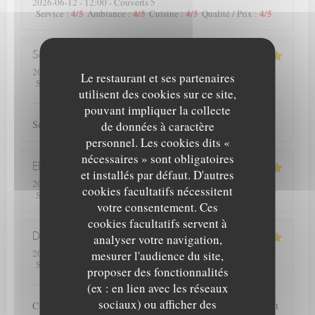
2026-06-12
- 12:00 - Couverts 5
4
/5
4
/5
4
/5
4
/5
Service
:
Ambiance
:
Cuisine
:
Qualité / Prix
:
Samuel
C
2026-06-10
- 19:00 - Couverts 4
Le restaurant et ses partenaires
5
/5
5
/5
5
/5
5
/5
Service
:
Ambiance
:
Cuisine
:
Qualité / Prix
:
utilisent des cookies sur ce site,
pouvant impliquer la collecte
Service et plats de qualité.
de données à caractère
personnel. Les cookies dits «
nécessaires » sont obligatoires
Elise
D
et installés par défaut. D'autres
2026-06-13
- 12:00 - Couverts 4
cookies facultatifs nécessitent
5
/5
5
/5
5
/5
5
/5
Service
:
Ambiance
:
Cuisine
:
Qualité / Prix
:
votre consentement. Ces
cookies facultatifs servent à
Deprez
P
analyser votre navigation,
2026-06-12
- 20:00 - Couverts 2
mesurer l'audience du site,
4
/5
5
/5
5
/5
5
/5
Service
:
Ambiance
:
Cuisine
:
Qualité / Prix
:
proposer des fonctionnalités
(ex : en lien avec les réseaux
sociaux) ou afficher des
C est la seconde fois que nous nous rendons dans ce restaurant