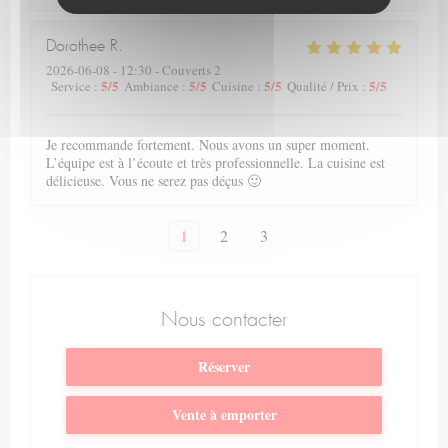
Dorothee
R
2026-06-08
- 12:30 - Couverts 2
5
/5
5
/5
5
/5
5
/5
Service
:
Ambiance
:
Cuisine
:
Qualité / Prix
:
Je recommande fortement. Nous avons un super moment.
L’équipe est à l’écoute et très professionnelle. La cuisine est
délicieuse. Vous ne serez pas déçus 🙂
1
2
3
Nous contacter
Réserver
Vente à emporter