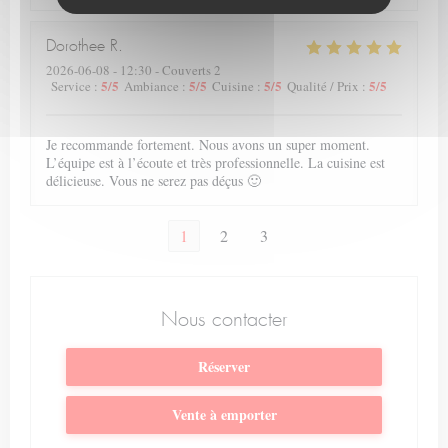
Dorothee
R
2026-06-08
- 12:30 - Couverts 2
5
/5
5
/5
5
/5
5
/5
Service
:
Ambiance
:
Cuisine
:
Qualité / Prix
:
Je recommande fortement. Nous avons un super moment.
L’équipe est à l’écoute et très professionnelle. La cuisine est
délicieuse. Vous ne serez pas déçus 🙂
1
2
3
Nous contacter
Réserver
Vente à emporter