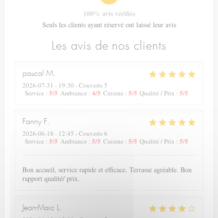
100% avis vérifiés
Seuls les clients ayant réservé ont laissé leur avis
Les avis de nos clients
pascal
M
2026-07-31
- 19:30 - Couverts 5
5
/5
4
/5
5
/5
5
/5
Service
:
Ambiance
:
Cuisine
:
Qualité / Prix
:
Fanny
F
2026-06-18
- 12:45 - Couverts 6
5
/5
5
/5
5
/5
5
/5
Service
:
Ambiance
:
Cuisine
:
Qualité / Prix
:
Bon accueil, service rapide et efficace. Terrasse agréable. Bon
rapport qualité/ prix.
Jean-Marc
L