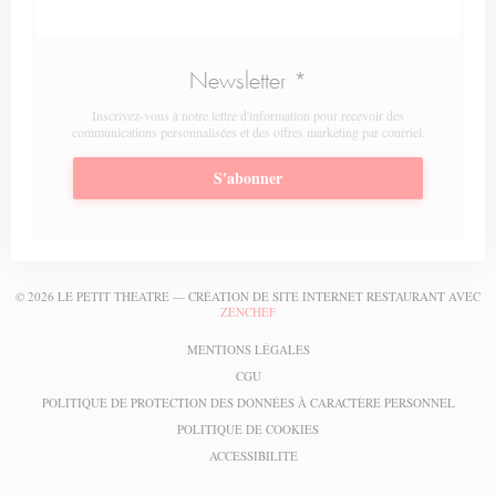
Newsletter
*
Inscrivez-vous à notre lettre d'information pour recevoir des
communications personnalisées et des offres marketing par courriel.
S'abonner
© 2026 LE PETIT THEATRE — CRÉATION DE SITE INTERNET RESTAURANT AVEC
((OUVRE UNE NOUVELLE FENÊTRE))
ZENCHEF
((OUVRE UNE NOUVELLE FENÊT
MENTIONS LÉGALES
((OUVRE UNE NOUVELLE FENÊTRE))
CGU
((OUV
POLITIQUE DE PROTECTION DES DONNÉES À CARACTÈRE PERSONNEL
((OUVRE UNE NOUVELLE FEN
POLITIQUE DE COOKIES
((OUVRE UNE NOUVELLE FENÊTR
ACCESSIBILITE