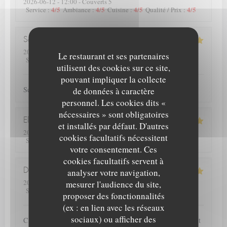
2026-06-12
- 12:00 - Couverts 5
4
/5
4
/5
4
/5
4
/5
Service
:
Ambiance
:
Cuisine
:
Qualité / Prix
:
Samuel
C
2026-06-10
- 19:00 - Couverts 4
Le restaurant et ses partenaires
5
/5
5
/5
5
/5
5
/5
Service
:
Ambiance
:
Cuisine
:
Qualité / Prix
:
utilisent des cookies sur ce site,
pouvant impliquer la collecte
Service et plats de qualité.
de données à caractère
personnel. Les cookies dits «
nécessaires » sont obligatoires
Elise
D
et installés par défaut. D'autres
2026-06-13
- 12:00 - Couverts 4
cookies facultatifs nécessitent
5
/5
5
/5
5
/5
5
/5
Service
:
Ambiance
:
Cuisine
:
Qualité / Prix
:
votre consentement. Ces
cookies facultatifs servent à
Deprez
P
analyser votre navigation,
2026-06-12
- 20:00 - Couverts 2
mesurer l'audience du site,
4
/5
5
/5
5
/5
5
/5
Service
:
Ambiance
:
Cuisine
:
Qualité / Prix
:
proposer des fonctionnalités
(ex : en lien avec les réseaux
sociaux) ou afficher des
C est la seconde fois que nous nous rendons dans ce restaurant