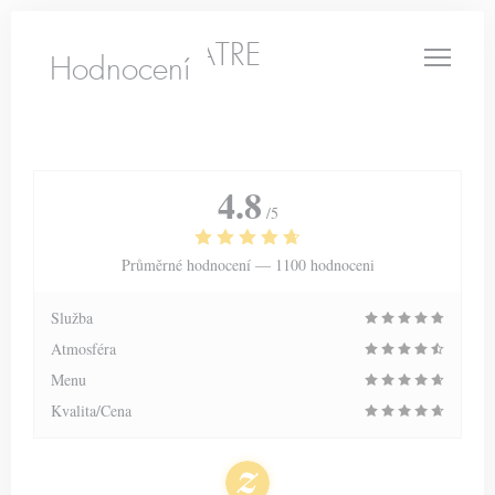
Panel pro správu cookies
LE PETIT THEATRE
Hodnocení
4.8
/5
Průměrné hodnocení —
1100 hodnoceni
Služba
Atmosféra
Menu
Kvalita/Cena