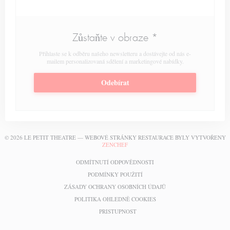
Zůstaňte v obraze
*
Přihlaste se k odběru našeho newsletteru a dostávejte od nás e-
mailem personalizovaná sdělení a marketingové nabídky.
Odebírat
© 2026 LE PETIT THEATRE — WEBOVÉ STRÁNKY RESTAURACE BYLY VYTVOŘENY
((OTEVŘE SE V NOVÉM OKNĚ))
ZENCHEF
((OTEVŘE SE V NOVÉM OKN
ODMÍTNUTÍ ODPOVĚDNOSTI
((OTEVŘE SE V NOVÉM OKNĚ))
PODMÍNKY POUŽITÍ
((OTEVŘE SE V NOVÉM
ZÁSADY OCHRANY OSOBNÍCH ÚDAJŮ
((OTEVŘE SE V NOVÉM OKN
POLITIKA OHLEDNĚ COOKIES
((OTEVŘE SE V NOVÉM OKNĚ))
PRISTUPNOST