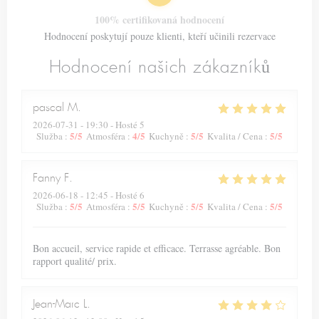
100% certifikovaná hodnocení
Hodnocení poskytují pouze klienti, kteří učinili rezervace
Hodnocení našich zákazníků
pascal
M
2026-07-31
- 19:30 - Hosté 5
5
/5
4
/5
5
/5
5
/5
Služba
:
Atmosféra
:
Kuchyně
:
Kvalita / Cena
:
Fanny
F
2026-06-18
- 12:45 - Hosté 6
5
/5
5
/5
5
/5
5
/5
Služba
:
Atmosféra
:
Kuchyně
:
Kvalita / Cena
:
Bon accueil, service rapide et efficace. Terrasse agréable. Bon
rapport qualité/ prix.
Jean-Marc
L