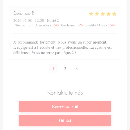
Dorothee
R
2026-06-08
- 12:30 - Hosté 2
5
/5
5
/5
5
/5
5
/5
Služba
:
Atmosféra
:
Kuchyně
:
Kvalita / Cena
:
Je recommande fortement. Nous avons un super moment.
L’équipe est à l’écoute et très professionnelle. La cuisine est
délicieuse. Vous ne serez pas déçus 🙂
1
2
3
Kontaktujte nás
Rezervovat stůl
Odnést