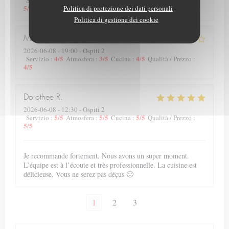
Servizio
:
Atmosfera
:
Cucina
:
Qualità / Prezzo
:
5
/5
Politica di protezione dei dati personali
Politica di gestione dei cookie
Michel
C
2026-06-08
- 19:00 - Ospiti 2
4
/5
3
/5
4
/5
Servizio
:
Atmosfera
:
Cucina
:
Qualità / Prezzo
:
4
/5
Dorothee
R
2026-06-08
- 12:30 - Ospiti 2
5
/5
5
/5
5
/5
Servizio
:
Atmosfera
:
Cucina
:
Qualità / Prezzo
:
5
/5
Je recommande fortement. Nous avons un super moment.
L’équipe est à l’écoute et très professionnelle. La cuisine est
délicieuse. Vous ne serez pas déçus 🙂
1
2
3