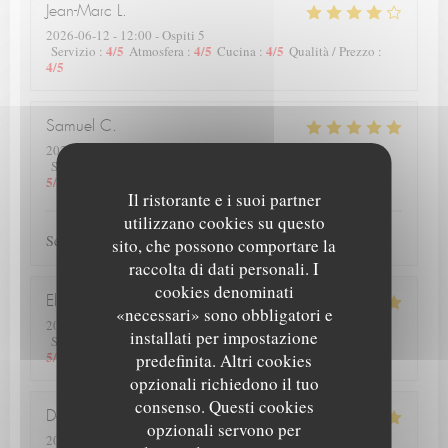
Jean-Marc
L
2026-06-12
- 12:00 - Ospiti 5
4
/5
4
/5
4
/5
Servizio
:
Atmosfera
:
Cucina
:
Qualità / Prezzo
:
4
/5
Samuel
C
2026-06-10
- 19:00 - Ospiti 4
5
/5
5
/5
5
/5
Servizio
:
Atmosfera
:
Cucina
:
Qualità / Prezzo
:
5
/5
Il ristorante e i suoi partner
utilizzano cookies su questo
Service et plats de qualité.
sito, che possono comportare la
raccolta di dati personali. I
cookies denominati
Elise
D
«necessari» sono obbligatori e
2026-06-13
- 12:00 - Ospiti 4
installati per impostazione
5
/5
5
/5
5
/5
Servizio
:
Atmosfera
:
Cucina
:
Qualità / Prezzo
:
5
/5
predefinita. Altri cookies
opzionali richiedono il tuo
consenso. Questi cookies
Deprez
P
opzionali servono per
2026-06-12
- 20:00 - Ospiti 2