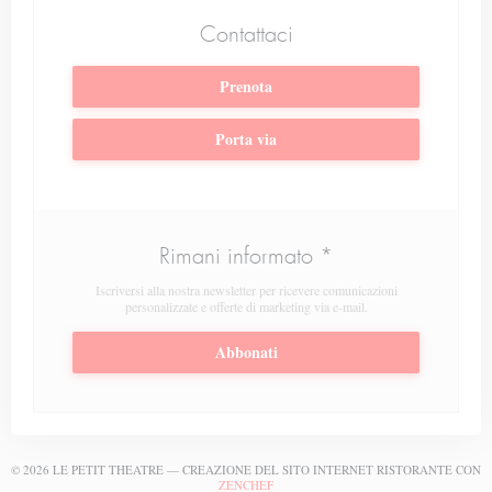
Contattaci
Prenota
Porta via
Rimani informato
*
Iscriversi alla nostra newsletter per ricevere comunicazioni
personalizzate e offerte di marketing via e-mail.
Abbonati
© 2026 LE PETIT THEATRE — CREAZIONE DEL SITO INTERNET RISTORANTE CON
((APRE UNA NUOVA FINESTRA))
ZENCHEF