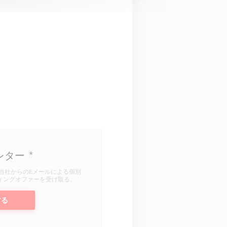
レター
*
当社からのEメールによる個別
ィングオファーを受け取る。
する