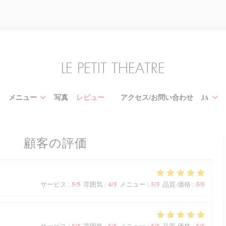
LE PETIT THEATRE
メニュー
写真
レビュー
アクセス/お問い合わせ
JA
((新しいウィンドウで開きます))
顧客の評価
5
/5
4
/5
5
/5
5
/5
サービス
:
雰囲気
:
メニュー
:
品質-価格
:
5
/5
5
/5
5
/5
5
/5