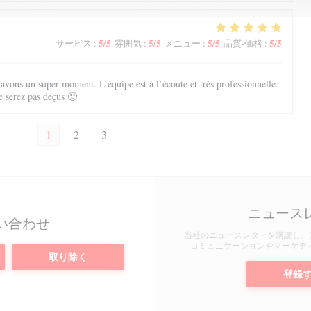
5
/5
5
/5
5
/5
5
/5
サービス
:
雰囲気
:
メニュー
:
品質-価格
:
vons un super moment. L’équipe est à l’écoute et très professionnelle.
e serez pas déçus 🙂
1
2
3
ニュース
い合わせ
当社のニュースレターを購読し、
コミュニケーションやマーケテ
取り除く
登録