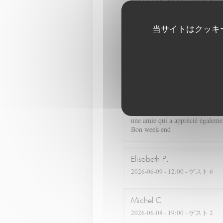
2026-06-12
- 20:00 - ゲスト 2
当サイトはクッキ
C est la seconde fois que nous no
Nous reviendrons sans hésiter. Pl
Christiane
L
2026-06-12
- 19:15 - ゲスト 2
J'ai été ravie de redécouvrir votr
une amie qui a apprécié également
Bon week-end
Elisabeth
P
2026-06-09
- 12:00 - ゲスト 6
Michel
C
2026-06-08
- 19:00 - ゲスト 2