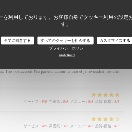
4
/5
5
/5
5
/5
5
/5
サービス
:
雰囲気
:
メニュー
:
品質-価格
:
ーを利用しております。お客様自身でクッキー利用の設定
us rendons dans ce restaurant situé dans un très beau secteur d Arras.
す。
ats délicieux, personnel agréable et joli cadre.
Le Petit Theatre
全てに同意する
すべてのクッキーを拒否する
カスタマイズする
プライバシーポリシー
5
/5
5
/5
5
/5
4
/5
サービス
:
雰囲気
:
メニュー
:
品質-価格
:
undefined
e resto avec cette nouvelle déco et votre nouvelle carte très variée, avec
. Très bon accueil J'en parlerai autour de moi et je reviendrai très vite
5
/5
5
/5
5
/5
5
/5
サービス
:
雰囲気
:
メニュー
:
品質-価格
:
4
/5
3
/5
4
/5
4
/5
サービス
:
雰囲気
:
メニュー
:
品質-価格
: