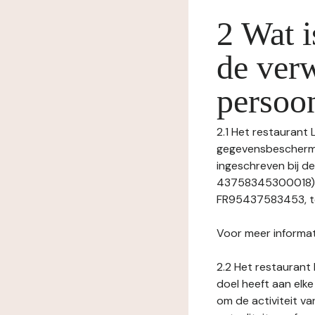
2 Wat i
de ver
persoo
2.1 Het restaurant 
gegevensbeschermin
ingeschreven bij 
43758345300018), 
FR95437583453, tel:
Voor meer informat
2.2 Het restaurant 
doel heeft aan elke
om de activiteit v