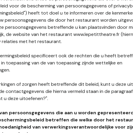
leid voor de bescherming van persoonsgegevens of privacybe
ngsbeleid") heeft tot doel u te informeren over de kenmerke
uw persoonsgegevens die door het restaurant worden uitgev
e persoonsgegevens betreffende u kan plaatsvinden door mid
ijk, de website van het restaurant www.lepetittheatre.fr (hier
 relaties met het restaurant.
rmingsbeleid specificeert ook de rechten die u heeft betref
n toepassing van de van toepassing zijnde wettelijke en
ngen.
kingen of zorgen heeft betreffende dit beleid, kunt u deze ui
de contactgegevens die hierna vermeld staan in de paragraaf 
t u deze uitoefenen?".
 van persoonsgegevens die aan u worden gepresenteer
eschermingsbeleid betreffen die welke door het restau
hoedanigheid van verwerkingsverantwoordelijke voor zij