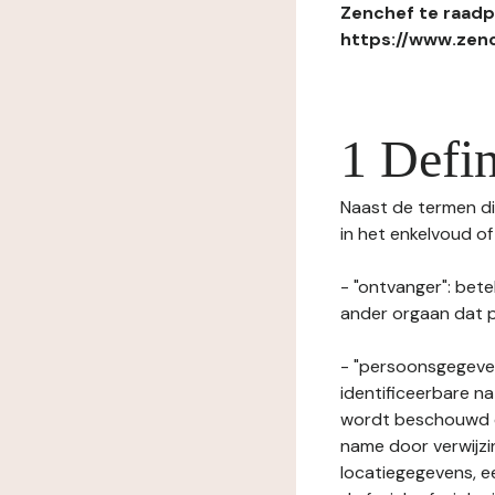
Zenchef te raadpl
https://www.zenc
1 Defin
Naast de termen die
in het enkelvoud o
- "ontvanger": bete
ander orgaan dat p
- "persoonsgegeven
identificeerbare na
wordt beschouwd ee
name door verwijzi
locatiegegevens, ee