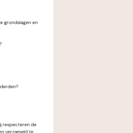
ke grondslagen en
?
n derden?
ij respecteren de
en verzameld te