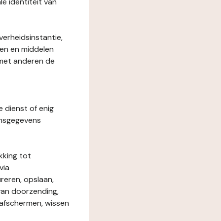
le identiteit van
verheidsinstantie,
den en middelen
 met anderen de
e dienst of enig
onsgegevens
kking tot
via
reren, opslaan,
 van doorzending,
, afschermen, wissen