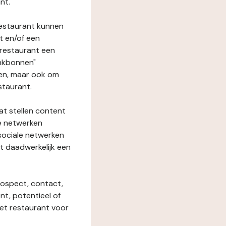
nt.
restaurant kunnen
t en/of een
t restaurant een
enkbonnen"
den, maar ook om
staurant.
at stellen content
ze netwerken
 sociale netwerken
t daadwerkelijk een
rospect, contact,
ent, potentieel of
het restaurant voor