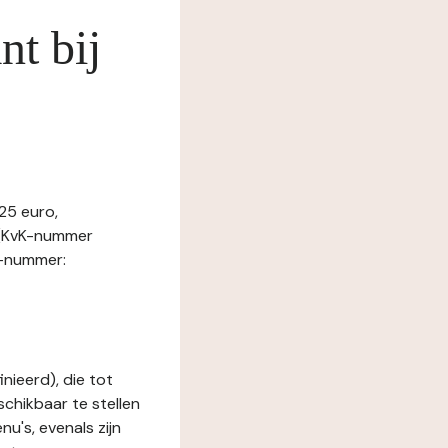
nt bij
25 euro,
 (KvK-nummer
W-nummer:
nieerd), die tot
schikbaar te stellen
u's, evenals zijn