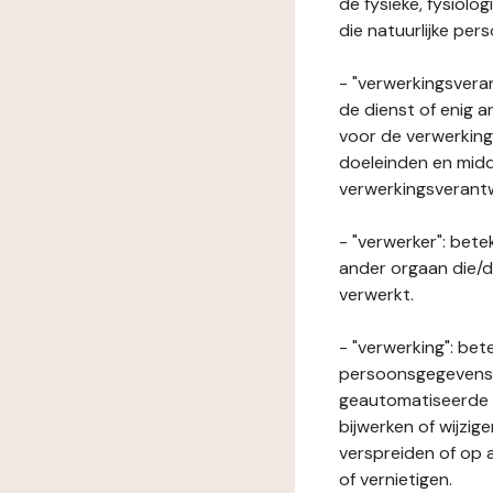
de fysieke, fysiolo
die natuurlijke per
- "verwerkingsveran
de dienst of enig 
voor de verwerking
doeleinden en midde
verwerkingsverant
- "verwerker": bete
ander orgaan die/
verwerkt.
- "verwerking": be
persoonsgegevens o
geautomatiseerde p
bijwerken of wijzig
verspreiden of op a
of vernietigen.