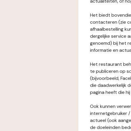
actualiteiten, of 
Het biedt bovendie
contacteren (zie c
afhaalbestelling ku
dergelijke service
genoemd) bij het r
informatie en actua
Het restaurant behe
te publiceren op s
(bijvoorbeeld, Face
die daadwerkelijk 
pagina heeft die hij
Ook kunnen verwerk
internetgebruiker / 
actueel (ook aange
de doeleinden bedo