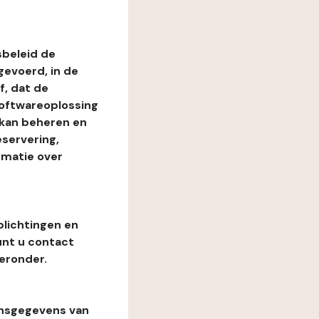
beleid de
evoerd, in de
, dat de
softwareoplossing
 kan beheren en
eservering,
rmatie over
plichtingen en
unt u contact
eronder.
onsgegevens van