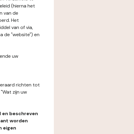
leid (hierna het
n van de
oerd. Het
del van of via,
na de "website") en
fende uw
teraard richten tot
"Wat zijn uw
d en beschreven
rant worden
n eigen