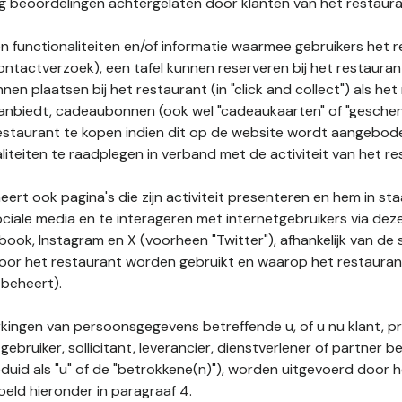
nog beoordelingen achtergelaten door klanten van het restaura
n functionaliteiten en/of informatie waarmee gebruikers het 
ontactverzoek), een tafel kunnen reserveren bij het restauran
nnen plaatsen bij het restaurant (in "click and collect") als he
 aanbiedt, cadeaubonnen (ook wel "cadeaukaarten" of "gesch
estaurant te kopen indien dit op de website wordt aangebo
liteiten te raadplegen in verband met de activiteit van het re
ert ook pagina's die zijn activiteit presenteren en hem in sta
ociale media en te interageren met internetgebruikers via de
book, Instagram en X (voorheen "Twitter"), afhankelijk van de
door het restaurant worden gebruikt en waarop het restauran
 beheert).
ingen van persoonsgegevens betreffende u, of u nu klant, p
gebruiker, sollicitant, leverancier, dienstverlener of partner b
duid als "u" of de "betrokkene(n)"), worden uitgevoerd door 
eld hieronder in paragraaf 4.