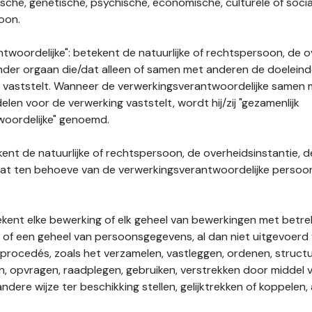
gische, genetische, psychische, economische, culturele of socia
soon.
twoordelijke": betekent de natuurlijke of rechtspersoon, de o
ander orgaan die/dat alleen of samen met anderen de doelein
 vaststelt. Wanneer de verwerkingsverantwoordelijke samen
len voor de verwerking vaststelt, wordt hij/zij "gezamenlijk
woordelijke" genoemd.
kent de natuurlijke of rechtspersoon, de overheidsinstantie, d
dat ten behoeve van de verwerkingsverantwoordelijke perso
tekent elke bewerking of elk geheel van bewerkingen met betre
f een geheel van persoonsgegevens, al dan niet uitgevoerd 
rocedés, zoals het verzamelen, vastleggen, ordenen, structu
en, opvragen, raadplegen, gebruiken, verstrekken door middel
ndere wijze ter beschikking stellen, gelijktrekken of koppelen