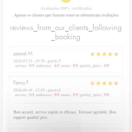
Avaliações 100% certificadas
Apenas os clientes que fizeram reservas submeteram avaliações
reviews_from_our_clients_following
_booking
pascal
M
2026-07-31
- 19:30 - guests 5
5
/5
4
/5
5
/5
5
/5
service
:
ambience
:
menu
:
quality_price
:
Fanny
F
2026-06-18
- 12:45 - guests 6
5
/5
5
/5
5
/5
5
/5
service
:
ambience
:
menu
:
quality_price
:
Bon accueil, service rapide et efficace. Terrasse agréable. Bon
rapport qualité/ prix.