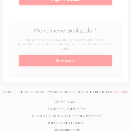
Mantenha-se atualizado
*
Subscrever a nossa newsletter para receber comunicações
personalizadas e ofertas de marketing por correio eletrónico da nossa
parte.
Subscrever
(
© 2026 LE PETIT THEATRE — WEBSITE DO RESTAURANTE CRIADO POR
ZENCHEF
((ABRE NUMA NOVA JANELA))
AVISO LEGAL
((ABRE NUMA NOVA JANELA))
TERMOS DE UTILIZAÇÃO
((ABRE NUMA NOVA
POLÍTICA DE PROTEÇÃO DE DADOS PESSOAIS
((ABRE NUMA NOVA JANELA))
POLÍTICA DE COOKIES
((ABRE NUMA NOVA JANELA))
ACESSIBILIDADE