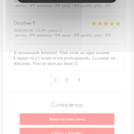
2026-06-08
- 19:00 - guests 2
4
/5
3
/5
4
/5
4
/5
service
:
ambience
:
menu
:
quality_price
:
Dorothee
R
2026-06-08
- 12:30 - guests 2
5
/5
5
/5
5
/5
5
/5
service
:
ambience
:
menu
:
quality_price
:
Je recommande fortement. Nous avons un super moment.
L’équipe est à l’écoute et très professionnelle. La cuisine est
délicieuse. Vous ne serez pas déçus 🙂
1
2
3
Contacte-nos
Reservar uma mesa
Clique e Recolha