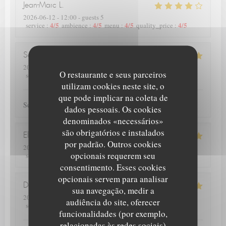
Jean-Marc
L
2026-06-12
- 12:00 - guests 5
4
/5
4
/5
4
/5
4
/5
service
:
ambience
:
menu
:
quality_price
:
Samuel
C
2026-06-10
- 19:00 - guests 4
O restaurante e seus parceiros
5
/5
5
/5
5
/5
5
/5
service
:
ambience
:
menu
:
quality_price
:
utilizam cookies neste site, o
que pode implicar na coleta de
Service et plats de qualité.
dados pessoais. Os cookies
denominados «necessários»
são obrigatórios e instalados
Elise
D
por padrão. Outros cookies
2026-06-13
- 12:00 - guests 4
opcionais requerem seu
5
/5
5
/5
5
/5
5
/5
service
:
ambience
:
menu
:
quality_price
:
consentimento. Esses cookies
opcionais servem para analisar
Deprez
P
sua navegação, medir a
2026-06-12
- 20:00 - guests 2
audiência do site, oferecer
4
/5
5
/5
5
/5
5
/5
service
:
ambience
:
menu
:
quality_price
:
funcionalidades (por exemplo,
relacionadas às redes sociais)