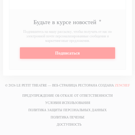
Будьте в курсе новостей
*
Подпишитесь на нашу рассылку, чтобы получать от нас по
электронной почте персонализированные сообщения и
маркетинговые предложения.
Подписаться
((
© 2026 LE PETIT THEATRE — ВЕБ-СТРАНИЦА РЕСТОРАНА СОЗДАНА
ZENCHEF
((ОТКРЫВАЕТ
ПРЕДУПРЕЖДЕНИЕ ОБ ОТКАЗЕ ОТ ОТВЕТСТВЕННОСТИ
((ОТКРЫВАЕТСЯ В НОВОМ О
УСЛОВИЯ ИСПОЛЬЗОВАНИЯ
((ОТКРЫВАЕТСЯ 
ПОЛИТИКА ЗАЩИТЫ ПЕРСОНАЛЬНЫХ ДАННЫХ
((ОТКРЫВАЕТСЯ В НОВОМ ОКН
ПОЛИТИКА ПЕЧЕНЬЕ
((ОТКРЫВАЕТСЯ В НОВОМ ОКНЕ)
ДОСТУПНОСТЬ