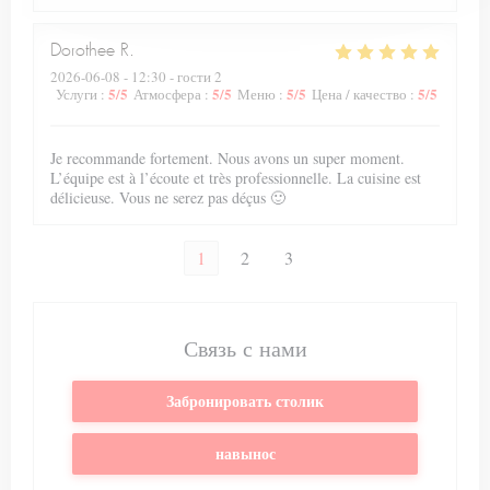
Dorothee
R
2026-06-08
- 12:30 - гости 2
5
/5
5
/5
5
/5
5
/5
Услуги
:
Атмосфера
:
Меню
:
Цена / качество
:
Je recommande fortement. Nous avons un super moment.
L’équipe est à l’écoute et très professionnelle. La cuisine est
délicieuse. Vous ne serez pas déçus 🙂
1
2
3
Связь с нами
Забронировать столик
навынос