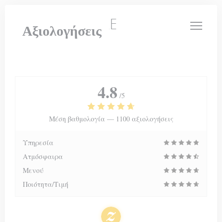
Πίνακας διαχείρισης "Μπισκότων" (Cookies)
LE PETIT THEATRE
Αξιολογήσεις
4.8
/5
Μέση βαθμολογία —
1100 αξιολογήσεις
Υπηρεσία
Ατμόσφαιρα
Μενού
Ποιότητα/Τιμή