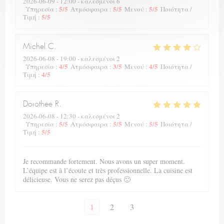
2026-06-09
- 12:00 - καλεσμένοι 6
5
/5
5
/5
5
/5
Υπηρεσία
:
Ατμόσφαιρα
:
Μενού
:
Ποιότητα /
5
/5
Τιμή
:
Michel
C
2026-06-08
- 19:00 - καλεσμένοι 2
4
/5
3
/5
4
/5
Υπηρεσία
:
Ατμόσφαιρα
:
Μενού
:
Ποιότητα /
4
/5
Τιμή
:
Dorothee
R
2026-06-08
- 12:30 - καλεσμένοι 2
5
/5
5
/5
5
/5
Υπηρεσία
:
Ατμόσφαιρα
:
Μενού
:
Ποιότητα /
5
/5
Τιμή
:
Je recommande fortement. Nous avons un super moment.
L’équipe est à l’écoute et très professionnelle. La cuisine est
délicieuse. Vous ne serez pas déçus 🙂
1
2
3