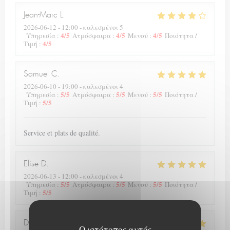
Jean-Marc
L
2026-06-12
- 12:00 - καλεσμένοι 5
4
/5
4
/5
4
/5
Υπηρεσία
:
Ατμόσφαιρα
:
Μενού
:
Ποιότητα /
4
/5
Τιμή
:
Samuel
C
2026-06-10
- 19:00 - καλεσμένοι 4
5
/5
5
/5
5
/5
Υπηρεσία
:
Ατμόσφαιρα
:
Μενού
:
Ποιότητα /
5
/5
Τιμή
:
Service et plats de qualité.
Elise
D
2026-06-13
- 12:00 - καλεσμένοι 4
5
/5
5
/5
5
/5
Υπηρεσία
:
Ατμόσφαιρα
:
Μενού
:
Ποιότητα /
5
/5
Τιμή
:
Deprez
P
Ο ιστότοπος αυτός