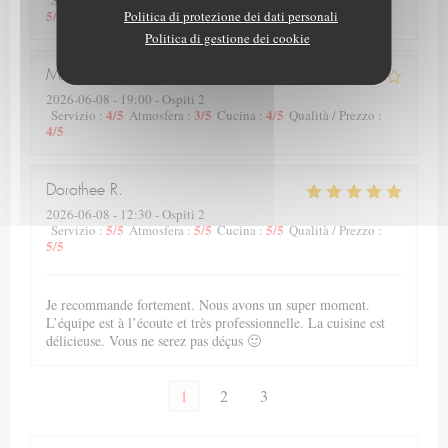
Servizio
:
Atmosfera
:
Cucina
:
Qualità / Prezzo
:
5
/5
Politica di protezione dei dati personali
Politica di gestione dei cookie
Michel
C
2026-06-08
- 19:00 - Ospiti 2
4
/5
3
/5
4
/5
Servizio
:
Atmosfera
:
Cucina
:
Qualità / Prezzo
:
4
/5
Dorothee
R
2026-06-08
- 12:30 - Ospiti 2
5
/5
5
/5
5
/5
Servizio
:
Atmosfera
:
Cucina
:
Qualità / Prezzo
:
5
/5
Je recommande fortement. Nous avons un super moment.
L’équipe est à l’écoute et très professionnelle. La cuisine est
délicieuse. Vous ne serez pas déçus 🙂
1
2
3