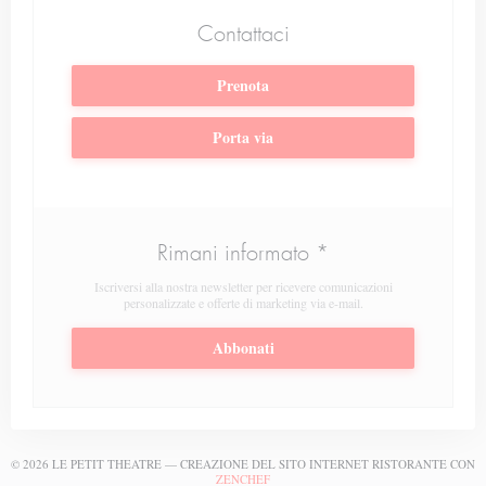
Contattaci
Prenota
Porta via
Rimani informato
*
Iscriversi alla nostra newsletter per ricevere comunicazioni
personalizzate e offerte di marketing via e-mail.
Abbonati
© 2026 LE PETIT THEATRE — CREAZIONE DEL SITO INTERNET RISTORANTE CON
((APRE UNA NUOVA FINESTRA))
ZENCHEF