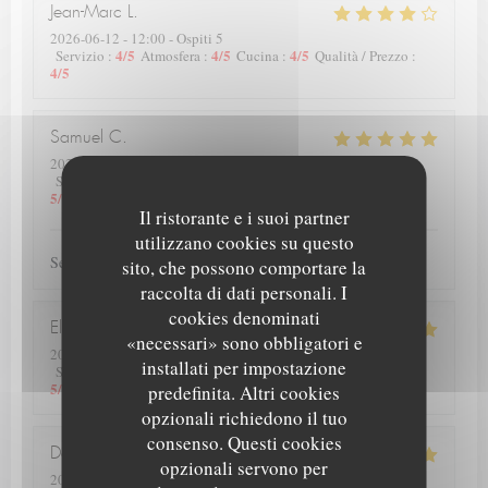
Jean-Marc
L
2026-06-12
- 12:00 - Ospiti 5
4
/5
4
/5
4
/5
Servizio
:
Atmosfera
:
Cucina
:
Qualità / Prezzo
:
4
/5
Samuel
C
2026-06-10
- 19:00 - Ospiti 4
5
/5
5
/5
5
/5
Servizio
:
Atmosfera
:
Cucina
:
Qualità / Prezzo
:
5
/5
Il ristorante e i suoi partner
utilizzano cookies su questo
Service et plats de qualité.
sito, che possono comportare la
raccolta di dati personali. I
cookies denominati
Elise
D
«necessari» sono obbligatori e
2026-06-13
- 12:00 - Ospiti 4
installati per impostazione
5
/5
5
/5
5
/5
Servizio
:
Atmosfera
:
Cucina
:
Qualità / Prezzo
:
5
/5
predefinita. Altri cookies
opzionali richiedono il tuo
consenso. Questi cookies
Deprez
P
opzionali servono per
2026-06-12
- 20:00 - Ospiti 2