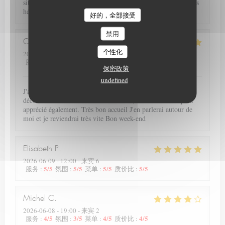
situé dans un très beau secteur d Arras. Nous reviendrons sans
hésiter. Plats délicieux, personnel agréable et joli cadre.
Le Petit Theatre
好的，全部接受
禁用
Christiane
L
个性化
2026-06-12
- 19:15 - 来宾 2
5
/5
5
/5
5
/5
4
/5
服务
:
氛围
:
菜单
:
质价比
:
保密政策
undefined
J'ai été ravie de redécouvrir votre resto avec cette nouvelle
déco et votre nouvelle carte très variée, avec une amie qui a
apprécié également. Très bon accueil J'en parlerai autour de
moi et je reviendrai très vite Bon week-end
Elisabeth
P
2026-06-09
- 12:00 - 来宾 6
5
/5
5
/5
5
/5
5
/5
服务
:
氛围
:
菜单
:
质价比
:
Michel
C
2026-06-08
- 19:00 - 来宾 2
4
/5
3
/5
4
/5
4
/5
服务
:
氛围
:
菜单
:
质价比
: