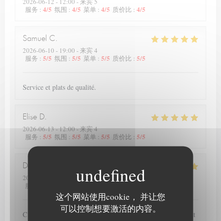
2026-06-12
- 12:00 - 来宾 5
4
/5
4
/5
4
/5
4
/5
服务
:
氛围
:
菜单
:
质价比
:
Samuel
C
2026-06-10
- 19:00 - 来宾 4
5
/5
5
/5
5
/5
5
/5
服务
:
氛围
:
菜单
:
质价比
:
Service et plats de qualité.
Elise
D
2026-06-13
- 12:00 - 来宾 4
5
/5
5
/5
5
/5
5
/5
服务
:
氛围
:
菜单
:
质价比
:
Deprez
P
2026-06-12
- 20:00 - 来宾 2
4
/5
5
/5
5
/5
5
/5
服务
:
氛围
:
菜单
:
质价比
:
这个网站使用cookie， 并让您
可以控制想要激活的内容。
C est la seconde fois que nous nous rendons dans ce restaurant