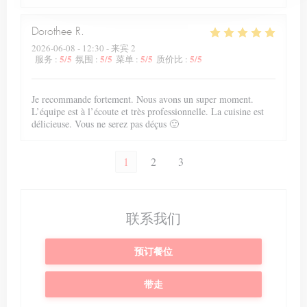
Dorothee
R
2026-06-08
- 12:30 - 来宾 2
5
/5
5
/5
5
/5
5
/5
服务
:
氛围
:
菜单
:
质价比
:
Je recommande fortement. Nous avons un super moment.
L’équipe est à l’écoute et très professionnelle. La cuisine est
délicieuse. Vous ne serez pas déçus 🙂
1
2
3
联系我们
预订餐位
带走