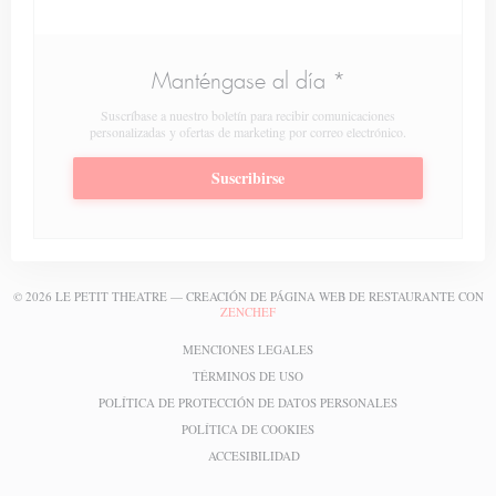
Manténgase al día
*
Suscríbase a nuestro boletín para recibir comunicaciones
personalizadas y ofertas de marketing por correo electrónico.
Suscribirse
© 2026 LE PETIT THEATRE — CREACIÓN DE PÁGINA WEB DE RESTAURANTE CON
((ABRE EN UNA NUEVA VENTANA))
ZENCHEF
((ABRE EN UNA NUEVA VENTA
MENCIONES LEGALES
((ABRE EN UNA NUEVA VENTANA
TÉRMINOS DE USO
((ABRE EN UNA
POLÍTICA DE PROTECCIÓN DE DATOS PERSONALES
((ABRE EN UNA NUEVA VENTA
POLÍTICA DE COOKIES
((ABRE EN UNA NUEVA VENTANA
ACCESIBILIDAD