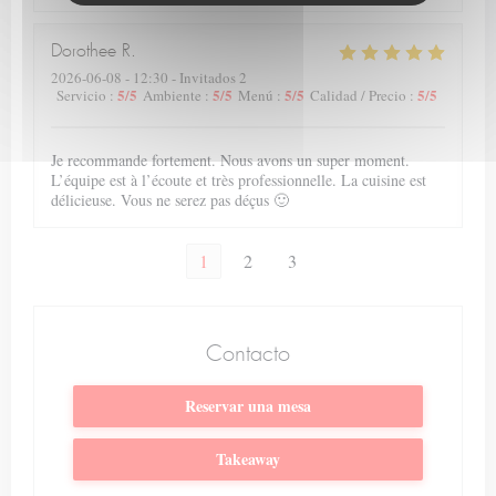
Dorothee
R
2026-06-08
- 12:30 - Invitados 2
5
/5
5
/5
5
/5
5
/5
Servicio
:
Ambiente
:
Menú
:
Calidad / Precio
:
Je recommande fortement. Nous avons un super moment.
L’équipe est à l’écoute et très professionnelle. La cuisine est
délicieuse. Vous ne serez pas déçus 🙂
1
2
3
Contacto
Reservar una mesa
Takeaway