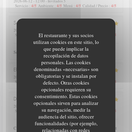
2026-06-12
- 12:00 - Invitados 5
4
/5
4
/5
4
/5
4
/5
Servicio
:
Ambiente
:
Menú
:
Calidad / Precio
:
Samuel
C
2026-06-10
- 19:00 - Invitados 4
5
/5
El restaurante y sus socios
5
/5
5
/5
5
/5
Servicio
:
Ambiente
:
Menú
:
Calidad / Precio
:
utilizan cookies en este sitio, lo
que puede implicar la
Service et plats de qualité.
recopilación de datos
personales. Las cookies
denominadas «necesarias» son
Elise
D
obligatorias y se instalan por
2026-06-13
- 12:00 - Invitados 4
5
/5
5
/5
5
/5
5
/5
Servicio
:
Ambiente
:
Menú
:
Calidad / Precio
:
defecto. Otras cookies
opcionales requieren su
consentimiento. Estas cookies
Deprez
P
opcionales sirven para analizar
2026-06-12
- 20:00 - Invitados 2
su navegación, medir la
4
/5
5
/5
5
/5
5
/5
Servicio
:
Ambiente
:
Menú
:
Calidad / Precio
:
audiencia del sitio, ofrecer
funcionalidades (por ejemplo,
C est la seconde fois que nous nous rendons dans ce restaurant
relacionadas con redes