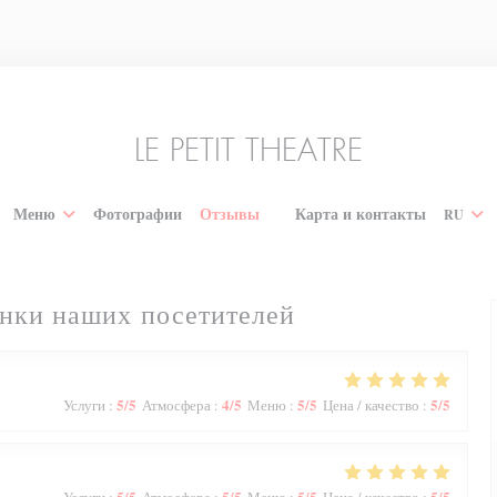
LE PETIT THEATRE
Меню
Фотографии
Отзывы
Карта и контакты
RU
((открывается в новом окне))
нки наших посетителей
5
/5
4
/5
5
/5
5
/5
Услуги
:
Атмосфера
:
Меню
:
Цена / качество
:
5
/5
5
/5
5
/5
5
/5