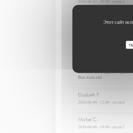
2026-06-12
- 20:00 - гости 2
C est la seconde fois que nous no
Этот сайт ис
Nous reviendrons sans hésiter. Pl
Christiane
L
Ок
2026-06-12
- 19:15 - гости 2
J'ai été ravie de redécouvrir votr
une amie qui a apprécié également
Bon week-end
Elisabeth
P
2026-06-09
- 12:00 - гости 6
Michel
C
2026-06-08
- 19:00 - гости 2