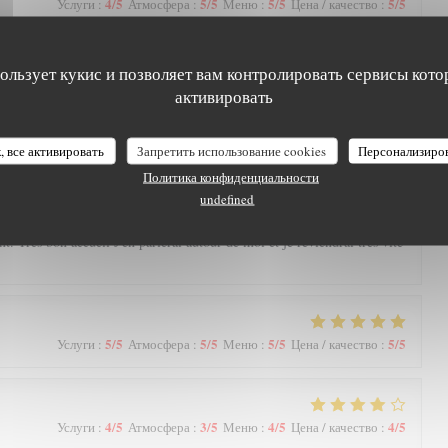
4
/5
5
/5
5
/5
5
/5
Услуги
:
Атмосфера
:
Меню
:
Цена / качество
:
us rendons dans ce restaurant situé dans un très beau secteur d Arras.
пользует кукис и позволяет вам контролировать сервисы кото
ats délicieux, personnel agréable et joli cadre.
активировать
Le Petit Theatre
, все активировать
Запретить использование cookies
Персонализиро
5
/5
5
/5
5
/5
4
/5
Услуги
:
Атмосфера
:
Меню
:
Цена / качество
:
Политика конфиденциальности
undefined
e resto avec cette nouvelle déco et votre nouvelle carte très variée, avec
. Très bon accueil J'en parlerai autour de moi et je reviendrai très vite
5
/5
5
/5
5
/5
5
/5
Услуги
:
Атмосфера
:
Меню
:
Цена / качество
:
4
/5
3
/5
4
/5
4
/5
Услуги
:
Атмосфера
:
Меню
:
Цена / качество
: