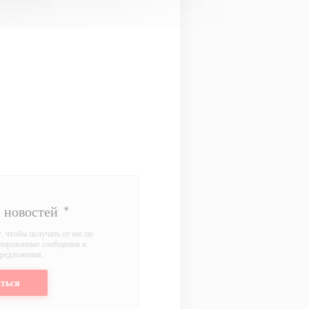
е новостей
*
 чтобы получать от нас по
изированные сообщения и
редложения.
ться