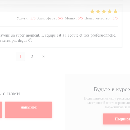
5
/5
5
/5
5
/5
5
/5
Услуги
:
Атмосфера
:
Меню
:
Цена / качество
:
vons un super moment. L’équipe est à l’écoute et très professionnelle.
e serez pas déçus 🙂
1
2
3
Будьте в курс
ь с нами
Подпишитесь на нашу рассылку,
электронной почте персонал
навынос
маркетинговые п
Подписа