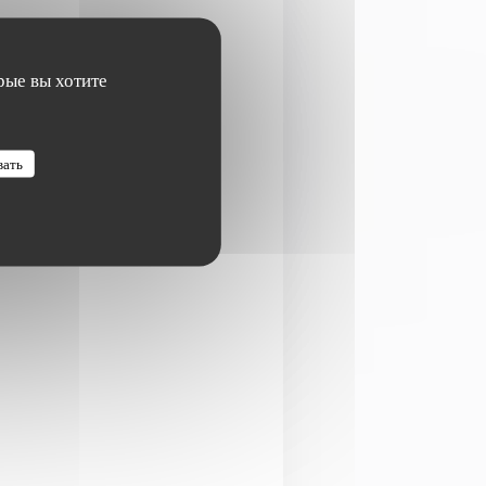
рые вы хотите
вать