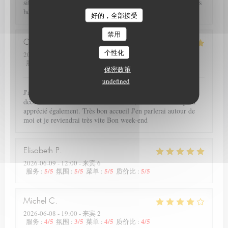
situé dans un très beau secteur d Arras. Nous reviendrons sans
hésiter. Plats délicieux, personnel agréable et joli cadre.
Le Petit Theatre
好的，全部接受
禁用
Christiane
L
个性化
2026-06-12
- 19:15 - 来宾 2
5
/5
5
/5
5
/5
4
/5
服务
:
氛围
:
菜单
:
质价比
:
保密政策
undefined
J'ai été ravie de redécouvrir votre resto avec cette nouvelle
déco et votre nouvelle carte très variée, avec une amie qui a
apprécié également. Très bon accueil J'en parlerai autour de
moi et je reviendrai très vite Bon week-end
Elisabeth
P
2026-06-09
- 12:00 - 来宾 6
5
/5
5
/5
5
/5
5
/5
服务
:
氛围
:
菜单
:
质价比
:
Michel
C
2026-06-08
- 19:00 - 来宾 2
4
/5
3
/5
4
/5
4
/5
服务
:
氛围
:
菜单
:
质价比
: