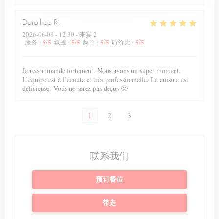
Dorothee
R
2026-06-08
- 12:30 - 来宾 2
5
/5
5
/5
5
/5
5
/5
服务
:
氛围
:
菜单
:
质价比
:
Je recommande fortement. Nous avons un super moment.
L’équipe est à l’écoute et très professionnelle. La cuisine est
délicieuse. Vous ne serez pas déçus 🙂
1
2
3
联系我们
预订餐位
带走