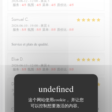
2026-06-12
- 12:00 - 来宾 5
4
/5
4
/5
4
/5
4
/5
服务
:
氛围
:
菜单
:
质价比
:
Samuel
C
2026-06-10
- 19:00 - 来宾 4
5
/5
5
/5
5
/5
5
/5
服务
:
氛围
:
菜单
:
质价比
:
Service et plats de qualité.
Elise
D
2026-06-13
- 12:00 - 来宾 4
5
/5
5
/5
5
/5
5
/5
服务
:
氛围
:
菜单
:
质价比
:
Deprez
P
2026-06-12
- 20:00 - 来宾 2
4
/5
5
/5
5
/5
5
/5
服务
:
氛围
:
菜单
:
质价比
:
这个网站使用cookie， 并让您
可以控制想要激活的内容。
C est la seconde fois que nous nous rendons dans ce restaurant