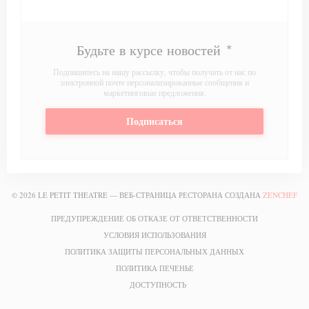
Будьте в курсе новостей
*
Подпишитесь на нашу рассылку, чтобы получать от нас по
электронной почте персонализированные сообщения и
маркетинговые предложения.
Подписаться
((
© 2026 LE PETIT THEATRE — ВЕБ-СТРАНИЦА РЕСТОРАНА СОЗДАНА
ZENCHEF
((ОТКРЫВАЕТ
ПРЕДУПРЕЖДЕНИЕ ОБ ОТКАЗЕ ОТ ОТВЕТСТВЕННОСТИ
((ОТКРЫВАЕТСЯ В НОВОМ О
УСЛОВИЯ ИСПОЛЬЗОВАНИЯ
((ОТКРЫВАЕТСЯ 
ПОЛИТИКА ЗАЩИТЫ ПЕРСОНАЛЬНЫХ ДАННЫХ
((ОТКРЫВАЕТСЯ В НОВОМ ОКН
ПОЛИТИКА ПЕЧЕНЬЕ
((ОТКРЫВАЕТСЯ В НОВОМ ОКНЕ)
ДОСТУПНОСТЬ