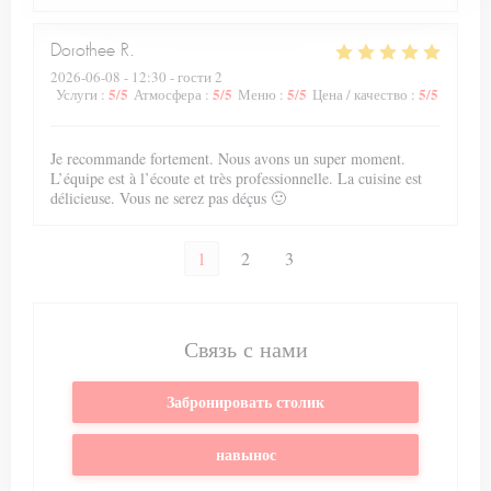
Dorothee
R
2026-06-08
- 12:30 - гости 2
5
/5
5
/5
5
/5
5
/5
Услуги
:
Атмосфера
:
Меню
:
Цена / качество
:
Je recommande fortement. Nous avons un super moment.
L’équipe est à l’écoute et très professionnelle. La cuisine est
délicieuse. Vous ne serez pas déçus 🙂
1
2
3
Связь с нами
Забронировать столик
навынос