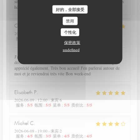
situé dans un très beau secteur d Arras. Nous reviendrons sans
hésiter. Plats délicieux, personnel agréable et joli cadre.
Le Petit Theatre
好的，全部接受
禁用
Christiane
L
个性化
2026-06-12
- 19:15 - 来宾 2
5
/5
5
/5
5
/5
4
/5
服务
:
氛围
:
菜单
:
质价比
:
保密政策
undefined
J'ai été ravie de redécouvrir votre resto avec cette nouvelle
déco et votre nouvelle carte très variée, avec une amie qui a
apprécié également. Très bon accueil J'en parlerai autour de
moi et je reviendrai très vite Bon week-end
Elisabeth
P
2026-06-09
- 12:00 - 来宾 6
5
/5
5
/5
5
/5
5
/5
服务
:
氛围
:
菜单
:
质价比
:
Michel
C
2026-06-08
- 19:00 - 来宾 2
4
/5
3
/5
4
/5
4
/5
服务
:
氛围
:
菜单
:
质价比
: