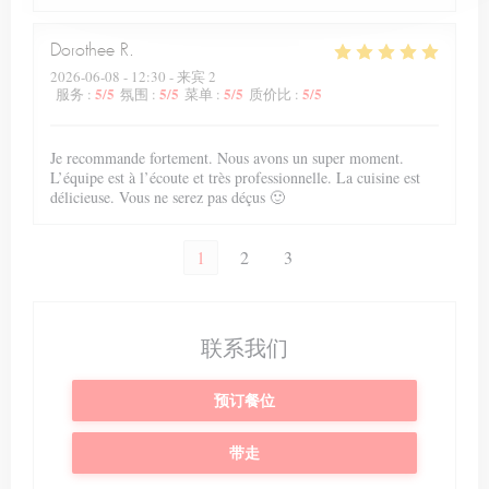
Dorothee
R
2026-06-08
- 12:30 - 来宾 2
5
/5
5
/5
5
/5
5
/5
服务
:
氛围
:
菜单
:
质价比
:
Je recommande fortement. Nous avons un super moment.
L’équipe est à l’écoute et très professionnelle. La cuisine est
délicieuse. Vous ne serez pas déçus 🙂
1
2
3
联系我们
预订餐位
带走