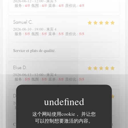
2026-06-12
- 12:00 - 来宾 5
4
/5
4
/5
4
/5
4
/5
服务
:
氛围
:
菜单
:
质价比
:
Samuel
C
2026-06-10
- 19:00 - 来宾 4
5
/5
5
/5
5
/5
5
/5
服务
:
氛围
:
菜单
:
质价比
:
Service et plats de qualité.
Elise
D
2026-06-13
- 12:00 - 来宾 4
5
/5
5
/5
5
/5
5
/5
服务
:
氛围
:
菜单
:
质价比
:
Deprez
P
2026-06-12
- 20:00 - 来宾 2
4
/5
5
/5
5
/5
5
/5
服务
:
氛围
:
菜单
:
质价比
:
这个网站使用cookie， 并让您
可以控制想要激活的内容。
C est la seconde fois que nous nous rendons dans ce restaurant