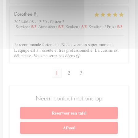
Dorothee
R
2026-06-08
- 12:30 - Gasten 2
5
/5
5
/5
5
/5
5
/5
Service
:
Atmosfeer
:
Keuken
:
Kwaliteit / Prijs
:
Je recommande fortement. Nous avons un super moment.
L’équipe est à l’écoute et très professionnelle. La cuisine est
délicieuse. Vous ne serez pas déçus 🙂
1
2
3
Neem contact met ons op
Reserveer een tafel
Afhaal