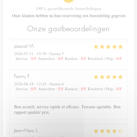
100% gecertificeerde beoordelingen
Onze klanten hebben na hun reservering een beoordeling gegeven
Onze gastbeoordelingen
pascal
M
2026-07-31
- 19:30 - Gasten 5
5
/5
4
/5
5
/5
5
/5
Service
:
Atmosfeer
:
Keuken
:
Kwaliteit / Prijs
:
Fanny
F
2026-06-18
- 12:45 - Gasten 6
5
/5
5
/5
5
/5
5
/5
Service
:
Atmosfeer
:
Keuken
:
Kwaliteit / Prijs
:
Bon accueil, service rapide et efficace. Terrasse agréable. Bon
rapport qualité/ prix.
Jean-Marc
L