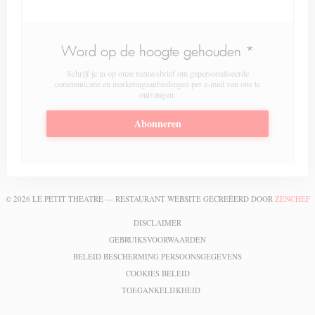
Word op de hoogte gehouden
*
Schrijf je in op onze nieuwsbrief om gepersonaliseerde
communicatie en marketingaanbiedingen per e-mail van ons te
ontvangen.
Abonneren
(
© 2026 LE PETIT THEATRE — RESTAURANT WEBSITE GECREËERD DOOR
ZENCHEF
((OPENT IN EEN NIEUW VENSTER))
DISCLAIMER
((OPENT IN EEN NIEUW VENS
GEBRUIKSVOORWAARDEN
((OPENT IN EEN NI
BELEID BESCHERMING PERSOONSGEGEVENS
((OPENT IN EEN NIEUW VENSTER)
COOKIES BELEID
((OPENT IN EEN NIEUW VENST
TOEGANKELIJKHEID