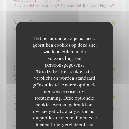
2026-06-12
- 12:00 - Gasten 5
4
/5
4
/5
4
/5
4
/5
Service
:
Atmosfeer
:
Keuken
:
Kwaliteit / Prijs
:
Samuel
C
2026-06-10
- 19:00 - Gasten 4
5
/5
5
/5
5
/5
5
/5
Service
:
Atmosfeer
:
Keuken
:
Kwaliteit / Prijs
:
Het restaurant en zijn partners
gebruiken cookies op deze site,
wat kan leiden tot de
Service et plats de qualité.
verzameling van
persoonsgegevens.
Elise
D
'Noodzakelijke' cookies zijn
2026-06-13
- 12:00 - Gasten 4
verplicht en worden standaard
5
/5
5
/5
5
/5
5
/5
Service
:
Atmosfeer
:
Keuken
:
Kwaliteit / Prijs
:
geïnstalleerd. Andere optionele
cookies vereisen uw
toestemming. Deze optionele
Deprez
P
cookies worden gebruikt om
2026-06-12
- 20:00 - Gasten 2
4
/5
5
/5
5
/5
5
/5
Service
:
Atmosfeer
:
Keuken
:
Kwaliteit / Prijs
:
uw navigatie te analyseren, het
sitepubliek te meten, functies te
bieden (bijv. gerelateerd aan
C est la seconde fois que nous nous rendons dans ce restaurant