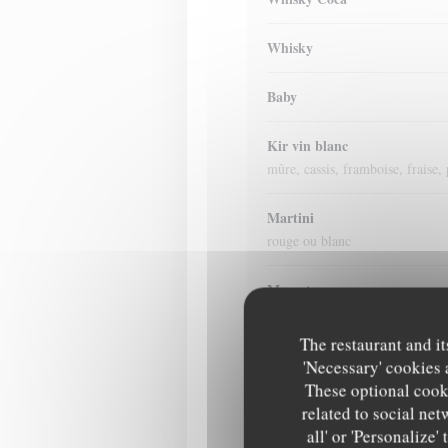
Whisky
Baby
Kir vin blanc
mûre, cassis, framboise, fraise, 
Martini
rouge ou blanc
Muscat
vin cuit italien a base d'aman
The restaurant and it
amandes, œuf
'Necessary' cookies 
These optional cooki
Suze
related to social net
all' or 'Personalize